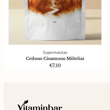
Supermaistas
Ceilono Cinamono Milteliai
€
7,10
Į krepšelį