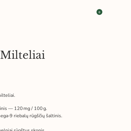
0
Milteliai
lteliai.
inis — 120 mg / 100 g.
a‑9 riebalų rūgščių šaltinis.
velniai rūgštus skonis.