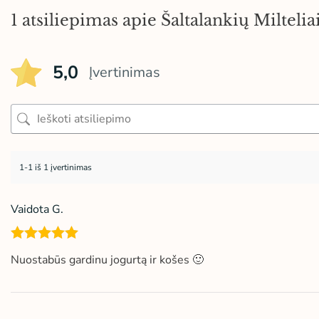
1 atsiliepimas apie
Šaltalankių Miltelia
5,0
Įvertinimas
1-1 iš 1 įvertinimas
Vaidota G.
Įvertinimas
Nuostabūs gardinu jogurtą ir košes 🙂
:
5
iš 5