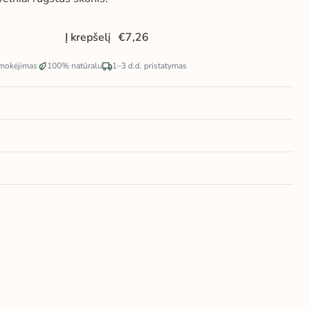
Į krepšelį
mokėjimas
100% natūralu
1–3 d.d. pristatymas