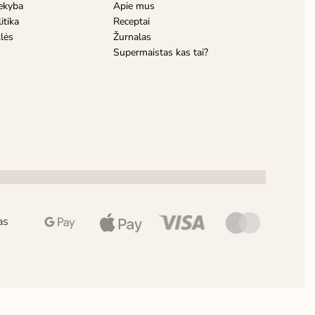
ekyba
Apie mus
itika
Receptai
klės
Žurnalas
Supermaistas kas tai?
as