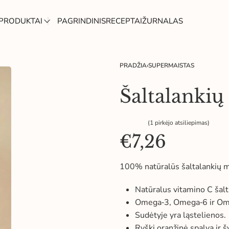
PRODUKTAI
PAGRINDINIS
RECEPTAI
ŽURNALAS
PRADŽIA
›
SUPERMAISTAS
Šaltalankių 
(
1
pirkėjo atsiliepimas)
Įvertinimas:
1
5.00
iš 5 (viso įvertinimų:
)
€
7,26
100% natūralūs šaltalankių mi
Natūralus vitamino C šalt
Omega‑3, Omega‑6 ir Omeg
Sudėtyje yra ląstelienos.
Ryški oranžinė spalva ir š