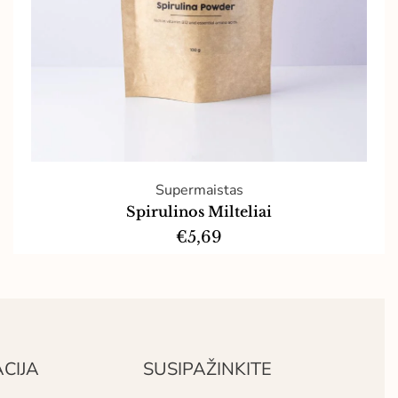
Supermaistas
Spirulinos Milteliai
€
5,69
Į krepšelį
CIJA
SUSIPAŽINKITE​