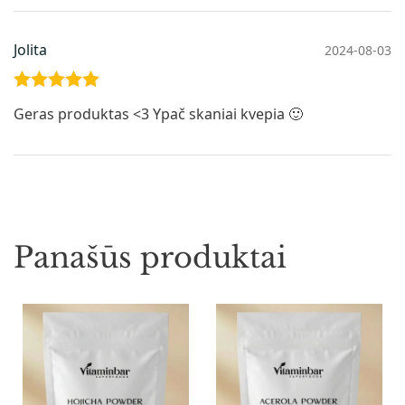
Jolita
2024-08-03
Įvertinimas
Geras produktas <3 Ypač skaniai kvepia 🙂
:
5
iš 5
Panašūs produktai