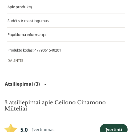
Apie produktą
Sudėtis ir maistingumas
Papildoma informacija
4779061540201
DALINTIS
Atsiliepimai (3)
3 atsiliepimai apie
Ceilono Cinamono
Milteliai
5,0
Įvertinimas
Įvertinti