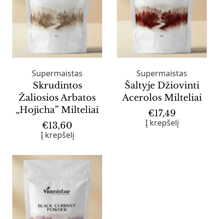
Supermaistas
Supermaistas
Skrudintos
Šaltyje Džiovinti
Žaliosios Arbatos
Acerolos Milteliai
„Hojicha” Milteliai
€
17,49
Į krepšelį
€
13,60
Į krepšelį