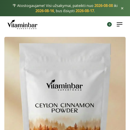
🌴 Atostogaujame! Visi užsakymai, pateikti nuo
2026-08-08
iki
×
2026-08-16
, bus išsiųsti
2026-08-17
.
0