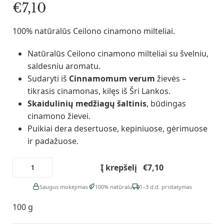
€
7,10
100% natūralūs Ceilono cinamono milteliai.
Natūralūs Ceilono cinamono milteliai su švelniu,
saldesniu aromatu.
Sudaryti iš
Cinnamomum verum
žievės –
tikrasis cinamonas, kilęs iš Šri Lankos.
Skaidulinių medžiagų šaltinis
, būdingas
cinamono žievei.
Puikiai dera desertuose, kepiniuose, gėrimuose
ir padažuose.
Į krepšelį
Saugus mokėjimas
100% natūralu
1–3 d.d. pristatymas
100 g