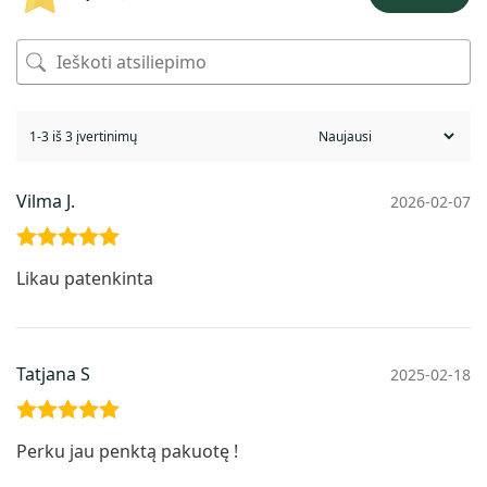
1-3 iš 3 įvertinimų
Vilma J.
2026-02-07
Įvertinimas
Likau patenkinta
:
5
iš 5
Tatjana S
2025-02-18
Įvertinimas
Perku jau penktą pakuotę !
:
5
iš 5