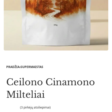
PRADŽIA
›
SUPERMAISTAS
Ceilono Cinamono
Milteliai
(
3
pirkėjų atsiliepimai)
Įvertinimas:
3
5.00
iš 5 (viso įvertinimų:
)