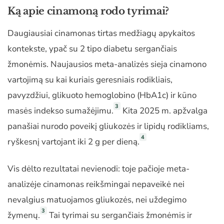
Ką apie cinamoną rodo tyrimai?
Daugiausiai cinamonas tirtas medžiagų apykaitos
kontekste, ypač su 2 tipo diabetu sergančiais
žmonėmis. Naujausios meta-analizės sieja cinamono
vartojimą su kai kuriais geresniais rodikliais,
pavyzdžiui, glikuoto hemoglobino (HbA1c) ir kūno
3
masės indekso sumažėjimu.
Kita 2025 m. apžvalga
panašiai nurodo poveikį gliukozės ir lipidų rodikliams,
4
ryškesnį vartojant iki 2 g per dieną.
Vis dėlto rezultatai nevienodi: toje pačioje meta-
analizėje cinamonas reikšmingai nepaveikė nei
nevalgius matuojamos gliukozės, nei uždegimo
3
žymenų.
Tai tyrimai su sergančiais žmonėmis ir