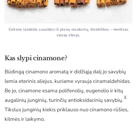
Ceilono lazdelės susuktos iš plonų sluoksnių, kinietiškos – vientisas
storas ritinys.
Kas slypi cinamone?
Būdingą cinamono aromatą ir didžiąją dalį jo savybių
lemia eterinis aliejus, kuriame vyrauja cinamaldehidas.
Be jo, cinamone esama polifenolių, eugenolio ir kitų
1
augalinių junginių, turinčių antioksidacinių savybių.
Tikslus junginių kiekis priklauso nuo cinamono rūšies,
kilmės ir laikymo.