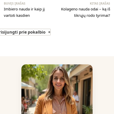
BUVĘS ĮRAŠAS
KITAS ĮRAŠAS
Imbiero nauda ir kaip jį
Kolageno nauda odai – ką iš
vartoti kasdien
tikrųjų rodo tyrimai?
risijungti prie pokalbio