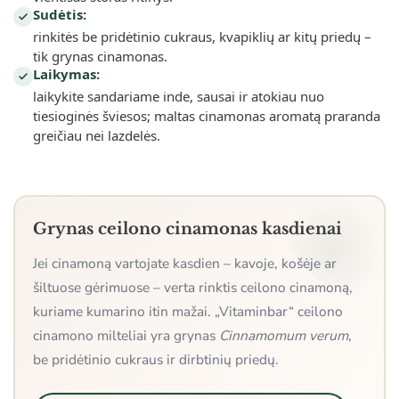
Sudėtis:
rinkitės be pridėtinio cukraus, kvapiklių ar kitų priedų –
tik grynas cinamonas.
Laikymas:
laikykite sandariame inde, sausai ir atokiau nuo
tiesioginės šviesos; maltas cinamonas aromatą praranda
greičiau nei lazdelės.
Grynas ceilono cinamonas kasdienai
Jei cinamoną vartojate kasdien – kavoje, košėje ar
šiltuose gėrimuose – verta rinktis ceilono cinamoną,
kuriame kumarino itin mažai. „Vitaminbar“ ceilono
cinamono milteliai yra grynas
Cinnamomum verum
,
be pridėtinio cukraus ir dirbtinių priedų.