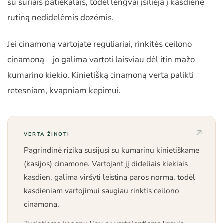
su sūriais patiekalais, todėl lengvai įsilieja į kasdienę
rutiną nedidelėmis dozėmis.
Jei cinamoną vartojate reguliariai, rinkitės ceilono
cinamoną – jo galima vartoti laisviau dėl itin mažo
kumarino kiekio. Kinietišką cinamoną verta palikti
retesniam, kvapniam kepimui.
VERTA ŽINOTI
Pagrindinė rizika susijusi su kumarinu kinietiškame
(kasijos) cinamone. Vartojant jį dideliais kiekiais
kasdien, galima viršyti leistiną paros normą, todėl
kasdieniam vartojimui saugiau rinktis ceilono
cinamoną.