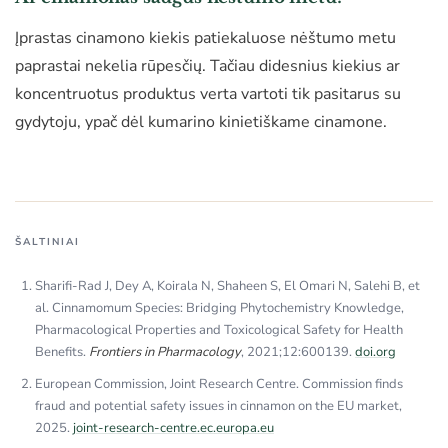
Įprastas cinamono kiekis patiekaluose nėštumo metu
paprastai nekelia rūpesčių. Tačiau didesnius kiekius ar
koncentruotus produktus verta vartoti tik pasitarus su
gydytoju, ypač dėl kumarino kinietiškame cinamone.
ŠALTINIAI
Sharifi-Rad J, Dey A, Koirala N, Shaheen S, El Omari N, Salehi B, et
al. Cinnamomum Species: Bridging Phytochemistry Knowledge,
Pharmacological Properties and Toxicological Safety for Health
Benefits.
Frontiers in Pharmacology
, 2021;12:600139.
doi.org
European Commission, Joint Research Centre. Commission finds
fraud and potential safety issues in cinnamon on the EU market,
2025.
joint-research-centre.ec.europa.eu