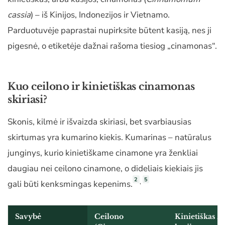
cassia
) – iš Kinijos, Indonezijos ir Vietnamo.
Parduotuvėje paprastai nupirksite būtent kasiją, nes ji
pigesnė, o etiketėje dažnai rašoma tiesiog „cinamonas“.
Kuo ceilono ir kinietiškas cinamonas
skiriasi?
Skonis, kilmė ir išvaizda skiriasi, bet svarbiausias
skirtumas yra kumarino kiekis. Kumarinas – natūralus
junginys, kurio kinietiškame cinamone yra ženkliai
daugiau nei ceilono cinamone, o dideliais kiekiais jis
2
5
,
gali būti kenksmingas kepenims.
Savybė
Ceilono
Kinietiškas /