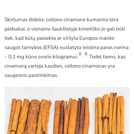
Skirtumas didelis: ceilono cinamone kumarino tėra
pėdsakai, o viename šaukštelyje kinietiško jo gali būti
tiek, kad būtų pasiekta ar viršyta Europos maisto
saugos tarnybos (EFSA) nustatyta leistina paros norma
2
5
,
– 0,1 mg kūno svorio kilogramui.
Todėl tiems, kas
cinamoną vartoja kasdien, ceilono cinamonas yra
saugesnis pasirinkimas.