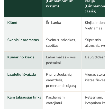
(Cinnamomum
kasija
verum)
(Cinnamom
cassia)
Kilmė
Šri Lanka
Kinija, Indonezi
Vietnamas
Skonis ir aromatas
Švelnus, saldokas,
Stipresnis,
subtilus
aštresnis, ryšk
Kumarino kiekis
Labai mažas – vos
Daug didesnis
pėdsakai
Lazdelių išvaizda
Plonų sluoksnių
Vienas storas,
vamzdelis,
kietas žievės ri
primenantis cigarą
Kam labiausiai tinka
Kasdieniam
Retesniam,
vartojimui
kvapniam kep