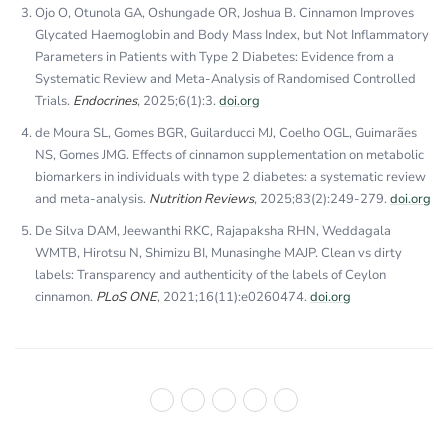
Ojo O, Otunola GA, Oshungade OR, Joshua B. Cinnamon Improves
Glycated Haemoglobin and Body Mass Index, but Not Inflammatory
Parameters in Patients with Type 2 Diabetes: Evidence from a
Systematic Review and Meta-Analysis of Randomised Controlled
Trials.
Endocrines
, 2025;6(1):3.
doi.org
de Moura SL, Gomes BGR, Guilarducci MJ, Coelho OGL, Guimarães
NS, Gomes JMG. Effects of cinnamon supplementation on metabolic
biomarkers in individuals with type 2 diabetes: a systematic review
and meta-analysis.
Nutrition Reviews
, 2025;83(2):249-279.
doi.org
De Silva DAM, Jeewanthi RKC, Rajapaksha RHN, Weddagala
WMTB, Hirotsu N, Shimizu BI, Munasinghe MAJP. Clean vs dirty
labels: Transparency and authenticity of the labels of Ceylon
cinnamon.
PLoS ONE
, 2021;16(11):e0260474.
doi.org