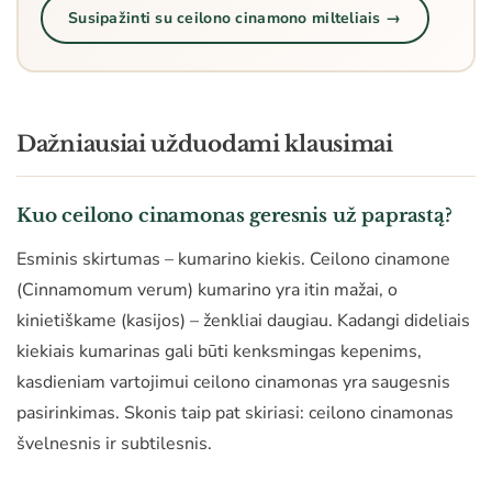
Susipažinti su ceilono cinamono milteliais →
Dažniausiai užduodami klausimai
Kuo ceilono cinamonas geresnis už paprastą?
Esminis skirtumas – kumarino kiekis. Ceilono cinamone
(Cinnamomum verum) kumarino yra itin mažai, o
kinietiškame (kasijos) – ženkliai daugiau. Kadangi dideliais
kiekiais kumarinas gali būti kenksmingas kepenims,
kasdieniam vartojimui ceilono cinamonas yra saugesnis
pasirinkimas. Skonis taip pat skiriasi: ceilono cinamonas
švelnesnis ir subtilesnis.