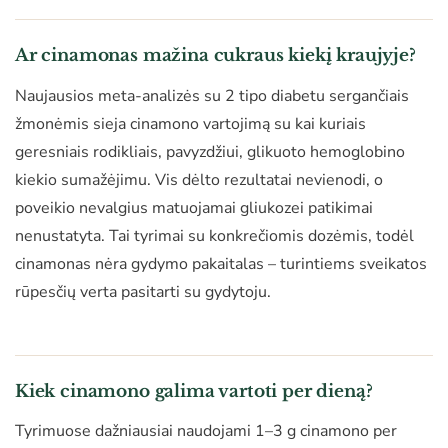
Ar cinamonas mažina cukraus kiekį kraujyje?
Naujausios meta-analizės su 2 tipo diabetu sergančiais
žmonėmis sieja cinamono vartojimą su kai kuriais
geresniais rodikliais, pavyzdžiui, glikuoto hemoglobino
kiekio sumažėjimu. Vis dėlto rezultatai nevienodi, o
poveikio nevalgius matuojamai gliukozei patikimai
nenustatyta. Tai tyrimai su konkrečiomis dozėmis, todėl
cinamonas nėra gydymo pakaitalas – turintiems sveikatos
rūpesčių verta pasitarti su gydytoju.
Kiek cinamono galima vartoti per dieną?
Tyrimuose dažniausiai naudojami 1–3 g cinamono per