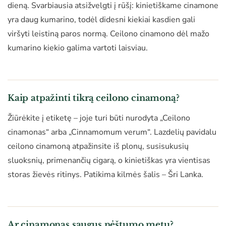
dieną. Svarbiausia atsižvelgti į rūšį: kinietiškame cinamone
yra daug kumarino, todėl didesni kiekiai kasdien gali
viršyti leistiną paros normą. Ceilono cinamono dėl mažo
kumarino kiekio galima vartoti laisviau.
Kaip atpažinti tikrą ceilono cinamoną?
Žiūrėkite į etiketę – joje turi būti nurodyta „Ceilono
cinamonas“ arba „Cinnamomum verum“. Lazdelių pavidalu
ceilono cinamoną atpažinsite iš plonų, susisukusių
sluoksnių, primenančių cigarą, o kinietiškas yra vientisas
storas žievės ritinys. Patikima kilmės šalis – Šri Lanka.
Ar cinamonas saugus nėštumo metu?