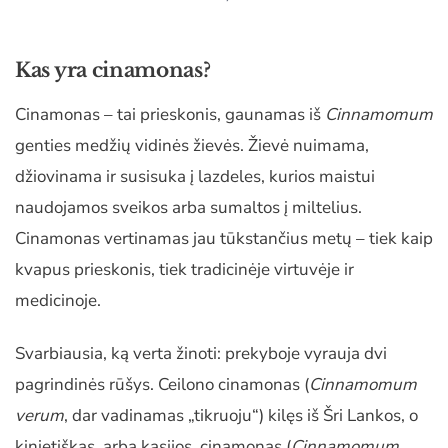
Kas yra cinamonas?
Cinamonas – tai prieskonis, gaunamas iš
Cinnamomum
genties medžių vidinės žievės. Žievė nuimama,
džiovinama ir susisuka į lazdeles, kurios maistui
naudojamos sveikos arba sumaltos į miltelius.
Cinamonas vertinamas jau tūkstančius metų – tiek kaip
kvapus prieskonis, tiek tradicinėje virtuvėje ir
medicinoje.
Svarbiausia, ką verta žinoti: prekyboje vyrauja dvi
pagrindinės rūšys. Ceilono cinamonas (
Cinnamomum
verum
, dar vadinamas „tikruoju“) kilęs iš Šri Lankos, o
kinietiškas, arba kasijos, cinamonas (
Cinnamomum