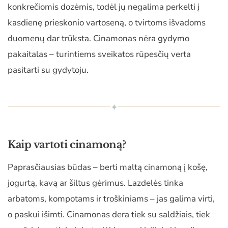
konkrečiomis dozėmis, todėl jų negalima perkelti į
kasdienę prieskonio vartoseną, o tvirtoms išvadoms
duomenų dar trūksta. Cinamonas nėra gydymo
pakaitalas – turintiems sveikatos rūpesčių verta
pasitarti su gydytoju.
✦
Kaip vartoti cinamoną?
Paprasčiausias būdas – berti maltą cinamoną į košę,
jogurtą, kavą ar šiltus gėrimus. Lazdelės tinka
arbatoms, kompotams ir troškiniams – jas galima virti,
o paskui išimti. Cinamonas dera tiek su saldžiais, tiek