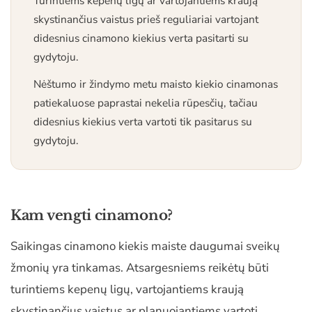
Turintiems kepenų ligų ar vartojantiems kraują
skystinančius vaistus prieš reguliariai vartojant
didesnius cinamono kiekius verta pasitarti su
gydytoju.
Nėštumo ir žindymo metu maisto kiekio cinamonas
patiekaluose paprastai nekelia rūpesčių, tačiau
didesnius kiekius verta vartoti tik pasitarus su
gydytoju.
Kam vengti cinamono?
Saikingas cinamono kiekis maiste daugumai sveikų
žmonių yra tinkamas. Atsargesniems reikėtų būti
turintiems kepenų ligų, vartojantiems kraują
skystinančius vaistus ar planuojantiems vartoti