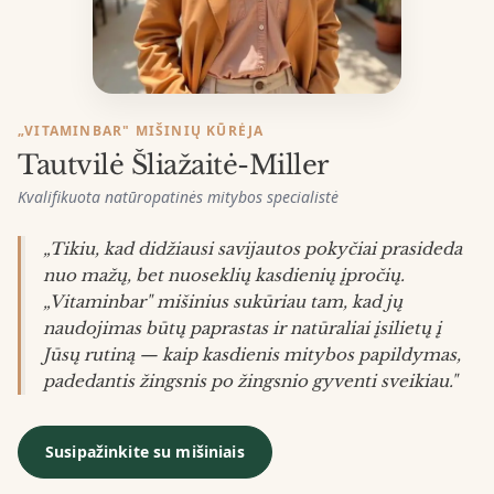
„VITAMINBAR" MIŠINIŲ KŪRĖJA
Tautvilė Šliažaitė-Miller
Kvalifikuota natūropatinės mitybos specialistė
„Tikiu, kad didžiausi savijautos pokyčiai prasideda
nuo mažų, bet nuoseklių kasdienių įpročių.
„Vitaminbar" mišinius sukūriau tam, kad jų
naudojimas būtų paprastas ir natūraliai įsilietų į
Jūsų rutiną — kaip kasdienis mitybos papildymas,
padedantis žingsnis po žingsnio gyventi sveikiau."
Susipažinkite su mišiniais