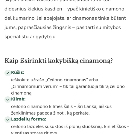
didesnius kiekius kasdien – ypač kinietiško cinamono
dėl kumarino. Jei abejojate, ar cinamonas tinka būtent
jums, paprasčiausias žingsnis – pasitarti su mitybos
specialistu ar gydytoju.
Kaip išsirinkti kokybišką cinamoną?
Rūšis:
ieškokite užrašo „Ceilono cinamonas“ arba
„Cinnamomum verum“ – tik tai garantuoja tikrą ceilono
cinamoną.
Kilmė:
ceilono cinamono kilmės šalis – Šri Lanka; aiškus
ženklinimas padeda žinoti, ką perkate.
Lazdelių forma:
ceilono lazdelės susuktos iš plonų sluoksnių, kinietiškos –
vientisas storas ritinys.