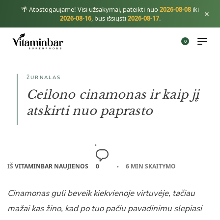
🌴 Atostogaujame! Visi užsakymai, pateikti nuo
2026-08-08
iki
×
2026-08-16
, bus išsiųsti
2026-08-17
.
0
ŽURNALAS
Ceilono cinamonas ir kaip jį
atskirti nuo paprasto
IŠ
VITAMINBAR NAUJIENOS
0
6 MIN SKAITYMO
Cinamonas guli beveik kiekvienoje virtuvėje, tačiau
mažai kas žino, kad po tuo pačiu pavadinimu slepiasi