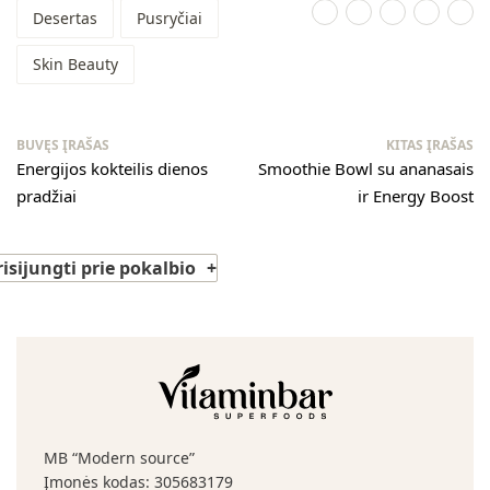
Desertas
Pusryčiai
Skin Beauty
BUVĘS ĮRAŠAS
KITAS ĮRAŠAS
Energijos kokteilis dienos
Smoothie Bowl su ananasais
pradžiai
ir Energy Boost
risijungti prie pokalbio
MB “Modern source”
Įmonės kodas: 305683179