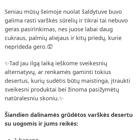
Seniau mūsų šeimoje nuolat šaldytuve buvo
galima rasti varškės sūrelių ir tikrai tai nebuvo
geras pasirinkimas, nes juose labai daug
cukraus, palmių aliejaus ir kitų priedų, kurie
neprideda gero.🤦
✨Tad jau ilgą laiką ieškome sveikesnių
alternatyvų, ar renkamės gaminti tokius
desertus, kurių sudėtis būtų maistinga, įtraukti
sveikesni produktai bei žinoma pasižymėtų
natūralesniu skoniu.✨
Šiandien dalinamės grūdėtos varškės desertu
su uogomis ir jums reikės:
1 banano