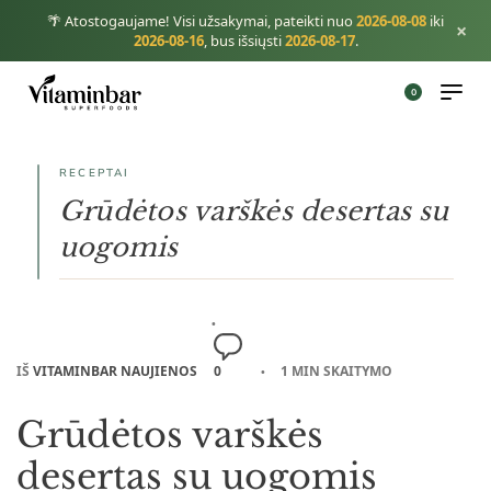
🌴 Atostogaujame! Visi užsakymai, pateikti nuo
2026-08-08
iki
×
2026-08-16
, bus išsiųsti
2026-08-17
.
0
RECEPTAI
Grūdėtos varškės desertas su
uogomis
IŠ
VITAMINBAR NAUJIENOS
0
1 MIN SKAITYMO
Grūdėtos varškės
desertas su uogomis