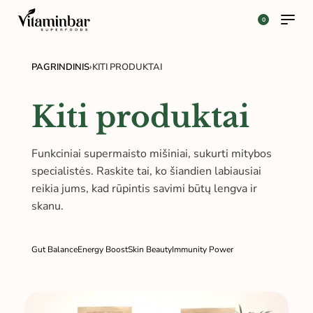
0
PAGRINDINIS
›
KITI PRODUKTAI
Kiti produktai
Funkciniai supermaisto mišiniai, sukurti mitybos
specialistės. Raskite tai, ko šiandien labiausiai
reikia jums, kad rūpintis savimi būtų lengva ir
skanu.
Gut Balance
Energy Boost
Skin Beauty
Immunity Power